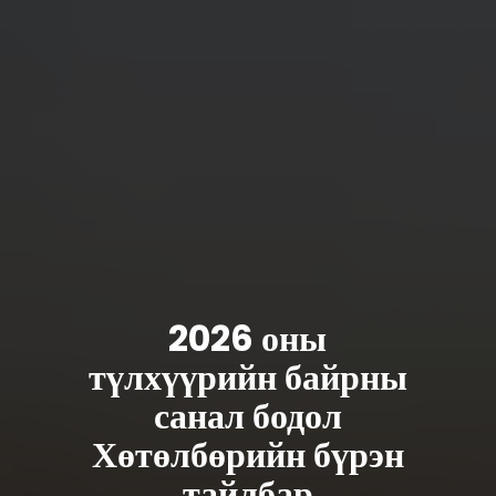
2026 оны
түлхүүрийн байрны
санал бодол
Хөтөлбөрийн бүрэн
тайлбар