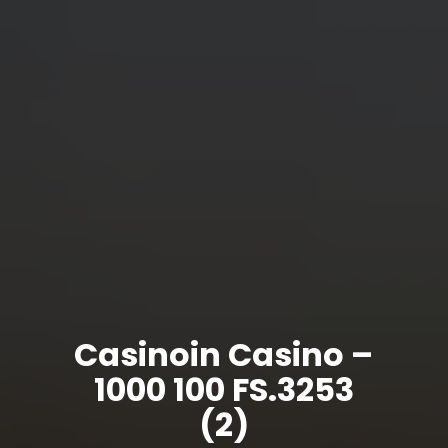
Casinoin Casino –
1000 100 FS.3253
(2)