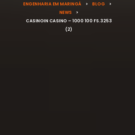
ENGENHARIA EM MARINGÁ
>
BLOG
>
NEWS
>
CASINOIN CASINO – 1000 100 FS.3253
(2)