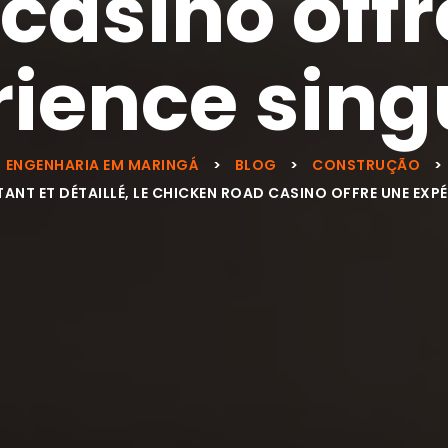
casino off
ience sing
ENGENHARIA EM MARINGÁ
>
BLOG
>
CONSTRUÇÃO
>
ITANT ET DÉTAILLÉ, LE CHICKEN ROAD CASINO OFFRE UNE EXP