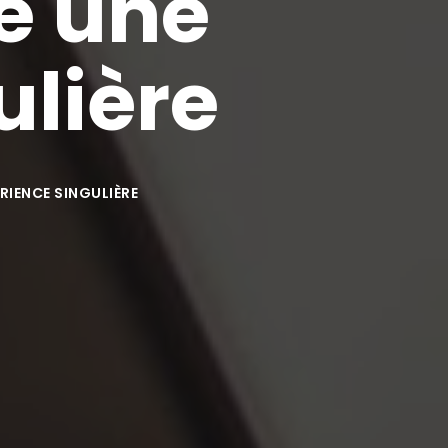
re une
ulière
ÉRIENCE SINGULIÈRE