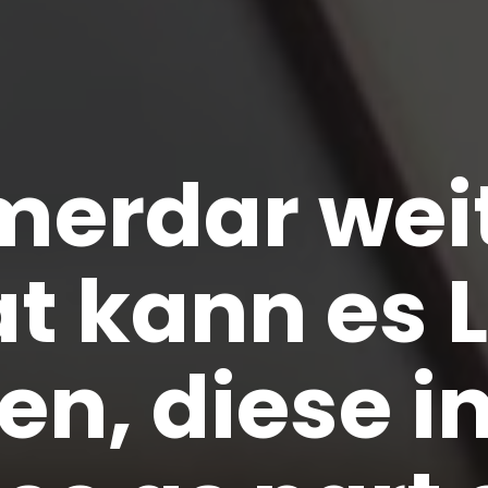
erdar wei
t kann es L
en, diese in