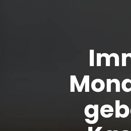
Imm
Mona
geb