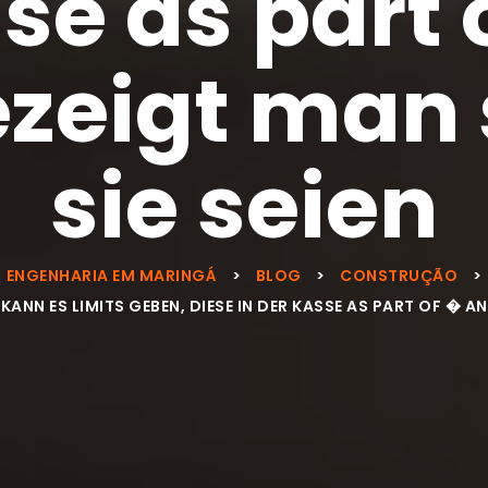
se as part 
zeigt man 
sie seien
ENGENHARIA EM MARINGÁ
>
BLOG
>
CONSTRUÇÃO
>
NN ES LIMITS GEBEN, DIESE IN DER KASSE AS PART OF � AN