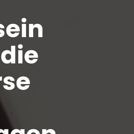
sein
die
rse
agen,