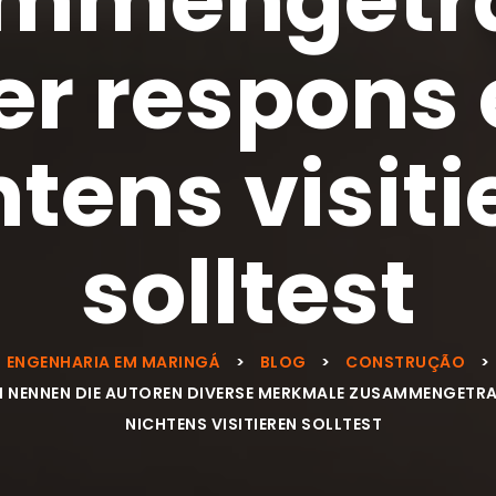
er respons 
htens visiti
solltest
ENGENHARIA EM MARINGÁ
>
BLOG
>
CONSTRUÇÃO
>
GEN NENNEN DIE AUTOREN DIVERSE MERKMALE ZUSAMMENGETR
NICHTENS VISITIEREN SOLLTEST