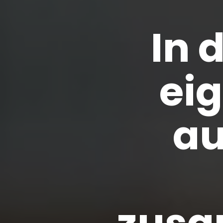
In 
ei
au
zusa