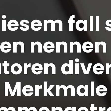
diesem fall 
gen nennen 
toren dive
Merkmale
mmengetr