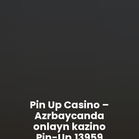
Pin Up Casino –
Azrbaycanda
onlayn kazino
Pin-Up.13959