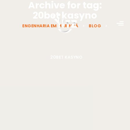
Archive for tag:
20bet kasyno
ENGENHARIA EM MARINGÁ
>
BLOG
>
20BET KASYNO