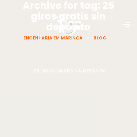
Archive for tag: 25
giros gratis sin
depósito
ENGENHARIA EM MARINGÁ
>
BLOG
>
25 GIROS GRATIS SIN DEPÓSITO