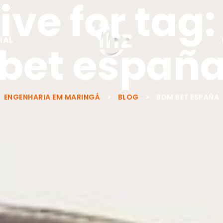
ive for tag
IAL
bet españ
ENGENHARIA EM MARINGÁ
>
BLOG
>
BDM BET ESPAÑA