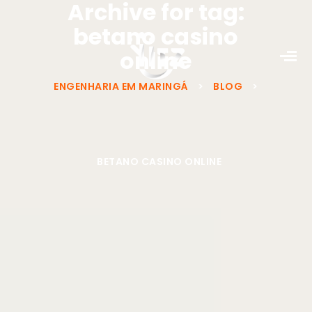
Archive for tag:
betano casino
online
ENGENHARIA EM MARINGÁ
>
BLOG
>
BETANO CASINO ONLINE