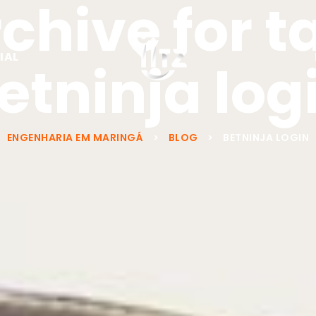
chive for t
IAL
etninja log
ENGENHARIA EM MARINGÁ
>
BLOG
>
BETNINJA LOGIN