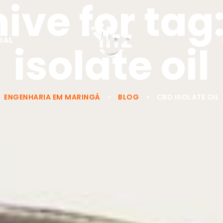
ive for tag
IAL
isolate oil
ENGENHARIA EM MARINGÁ
>
BLOG
>
CBD ISOLATE OIL