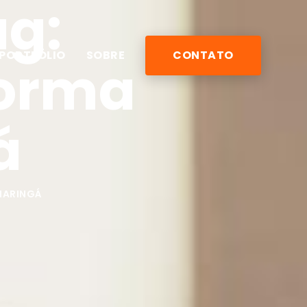
ag:
PORTFÓLIO
SOBRE
CONTATO
forma
á
MARINGÁ