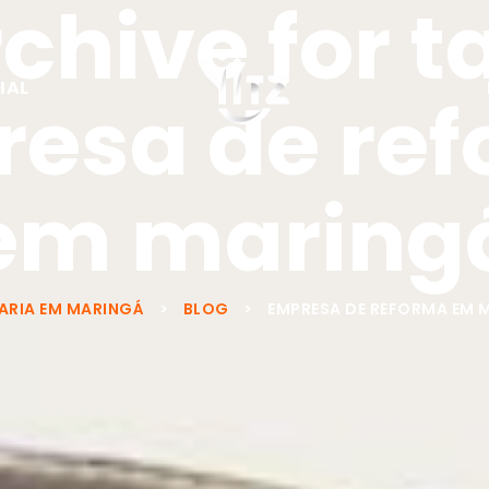
chive for t
IAL
esa de re
em maring
ARIA EM MARINGÁ
>
BLOG
>
EMPRESA DE REFORMA EM 