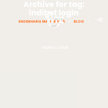
Archive for tag:
indibet login
ENGENHARIA EM MARINGÁ
>
BLOG
>
INDIBET LOGIN