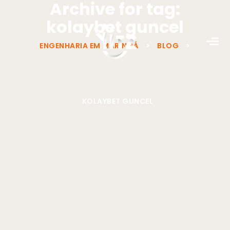
Archive for tag:
kolaybet guncel
ENGENHARIA EM MARINGÁ
>
BLOG
>
KOLAYBET GUNCEL