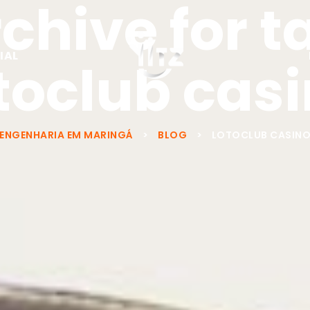
chive for t
IAL
toclub cas
ENGENHARIA EM MARINGÁ
>
BLOG
>
LOTOCLUB CASIN