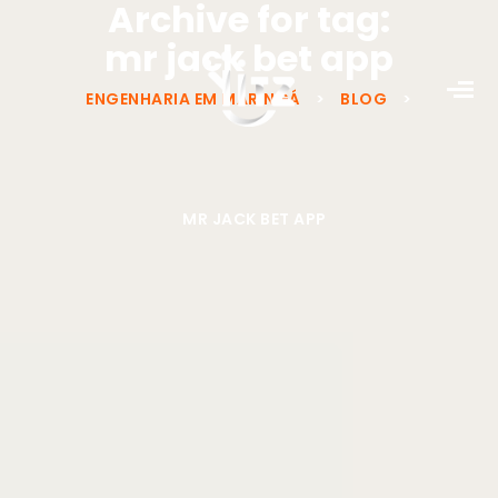
Archive for tag:
mr jack bet app
ENGENHARIA EM MARINGÁ
>
BLOG
>
MR JACK BET APP