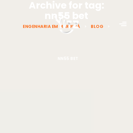
Archive for tag:
nn55 bet
ENGENHARIA EM MARINGÁ
>
BLOG
>
NN55 BET