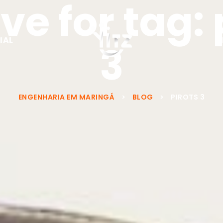
ve for tag: 
IAL
3
ENGENHARIA EM MARINGÁ
>
BLOG
>
PIROTS 3