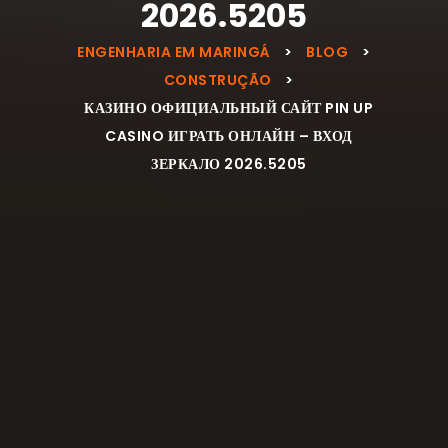
2026.5205
ENGENHARIA EM MARINGÁ
>
BLOG
>
CONSTRUÇÃO
>
КАЗИНО ОФИЦИАЛЬНЫЙ САЙТ PIN UP
CASINO ИГРАТЬ ОНЛАЙН – ВХОД
ЗЕРКАЛО 2026.5205