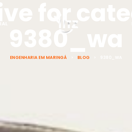
ve for cat
IAL
9380_wa
ENGENHARIA EM MARINGÁ
>
BLOG
>
9380_WA