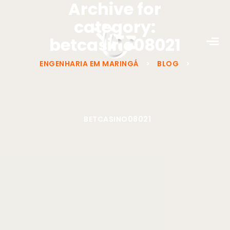
Archive for
category:
betcasino08021
ENGENHARIA EM MARINGÁ
>
BLOG
>
BETCASINO08021