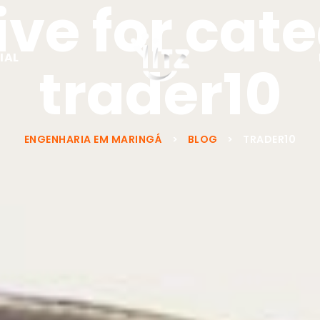
ve for cat
IAL
trader10
ENGENHARIA EM MARINGÁ
>
BLOG
>
TRADER10