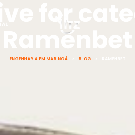
ve for cat
IAL
Ramenbet
ENGENHARIA EM MARINGÁ
>
BLOG
>
RAMENBET