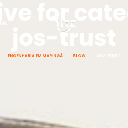
ve for cat
IAL
jos-trust
ENGENHARIA EM MARINGÁ
>
BLOG
>
JOS-TRUST