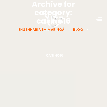
Archive for
category:
casino16
ENGENHARIA EM MARINGÁ
>
BLOG
>
CASINO16