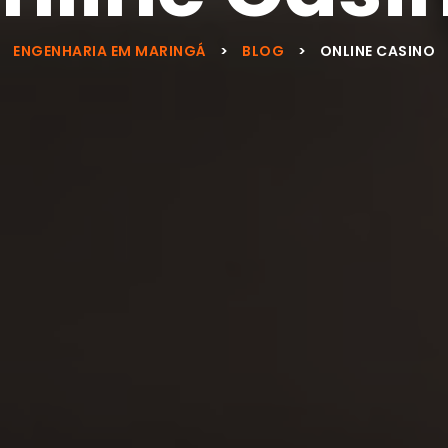
ENGENHARIA EM MARINGÁ
>
BLOG
>
ONLINE CASINO