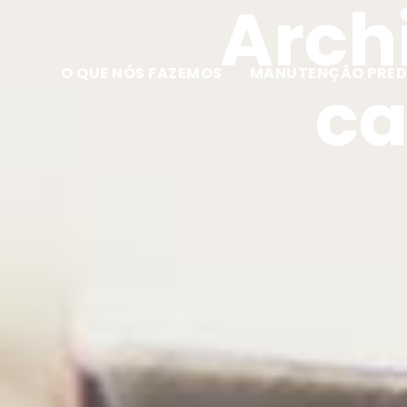
Archi
O QUE NÓS FAZEMOS
MANUTENÇÃO PRED
ca