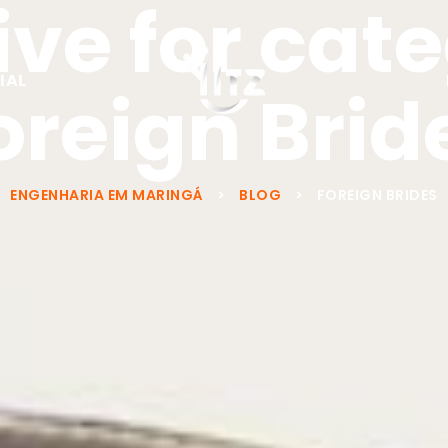
ve for cat
IAL
oreign Brid
ENGENHARIA EM MARINGÁ
>
BLOG
>
FOREIGN BRIDES