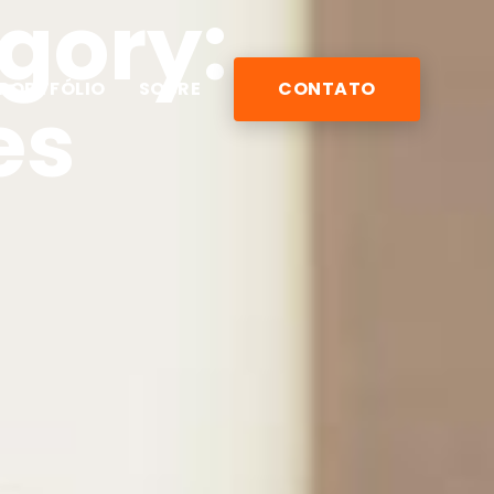
egory:
PORTFÓLIO
SOBRE
CONTATO
es