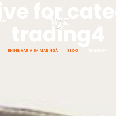
ve for cat
IAL
trading4
ENGENHARIA EM MARINGÁ
>
BLOG
>
TRADING4