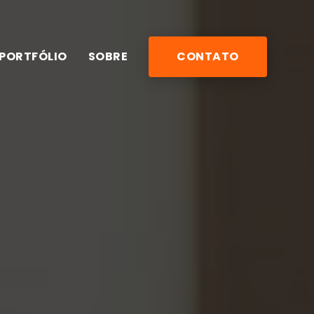
PORTFÓLIO
SOBRE
CONTATO