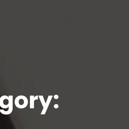
egory: