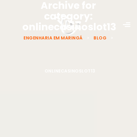
Archive for
category:
onlinecasinoslot13
ENGENHARIA EM MARINGÁ
>
BLOG
>
ONLINECASINOSLOT13