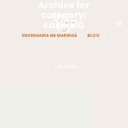
Archive for
category:
casino10
ENGENHARIA EM MARINGÁ
>
BLOG
>
CASINO10