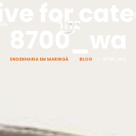
ve for cat
IAL
8700_wa
ENGENHARIA EM MARINGÁ
>
BLOG
>
8700_WA