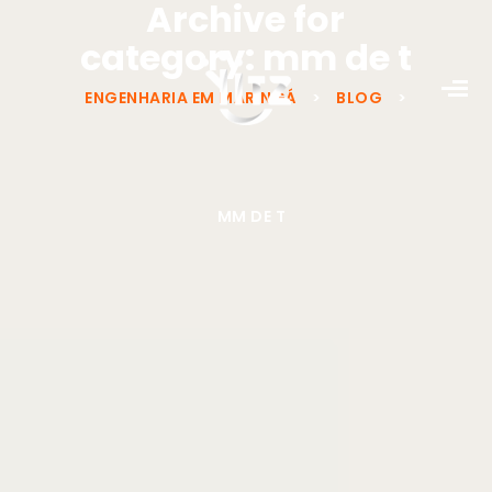
Archive for
category: mm de t
ENGENHARIA EM MARINGÁ
>
BLOG
>
MM DE T