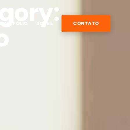
egory:
PORTFÓLIO
SOBRE
CONTATO
o