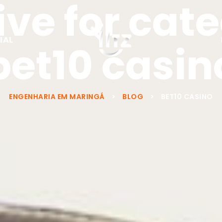
ve for cat
IAL
bet10 casin
ENGENHARIA EM MARINGÁ
>
BLOG
>
BET10 CASINO