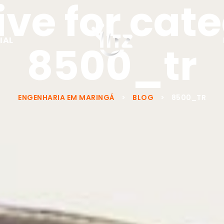
ve for cat
IAL
8500_tr
ENGENHARIA EM MARINGÁ
>
BLOG
>
8500_TR