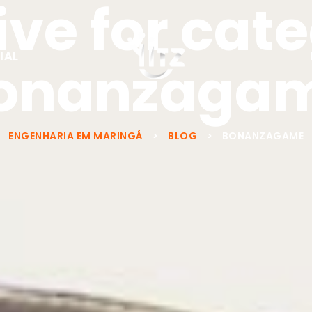
ve for cat
IAL
onanzaga
ENGENHARIA EM MARINGÁ
>
BLOG
>
BONANZAGAME