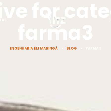
ve for cat
IAL
farma3
ENGENHARIA EM MARINGÁ
>
BLOG
>
FARMA3