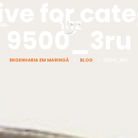
ve for cat
IAL
9500_3ru
ENGENHARIA EM MARINGÁ
>
BLOG
>
9500_3RU