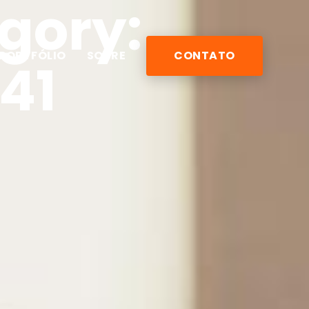
egory:
PORTFÓLIO
SOBRE
CONTATO
41