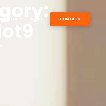
egory:
PORTFÓLIO
SOBRE
CONTATO
lot9
T9