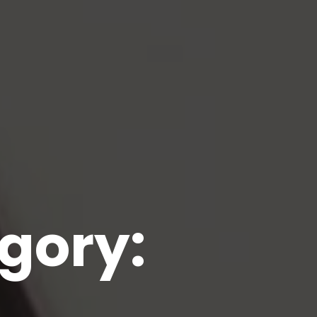
egory: