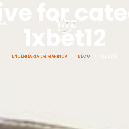
ve for cat
IAL
1xbet12
ENGENHARIA EM MARINGÁ
>
BLOG
>
1XBET12