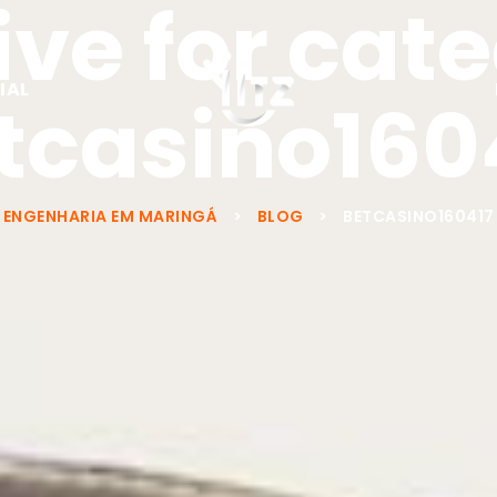
ve for cat
IAL
tcasino160
ENGENHARIA EM MARINGÁ
>
BLOG
>
BETCASINO160417