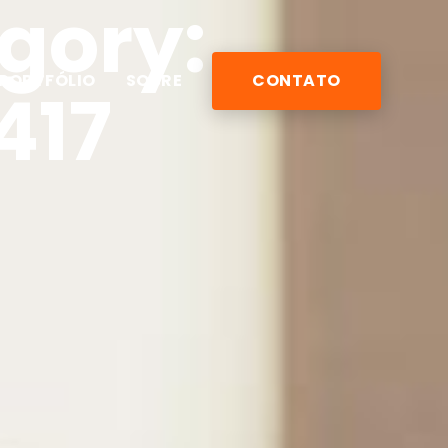
egory:
PORTFÓLIO
SOBRE
CONTATO
417