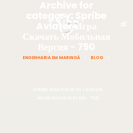
Archive for
category: Spribe
Aviator Игра
Скачать Мобильная
Версия - 750
ENGENHARIA EM MARINGÁ
>
BLOG
>
SPRIBE AVIATOR ИГРА СКАЧАТЬ
МОБИЛЬНАЯ ВЕРСИЯ - 750