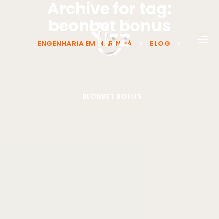
Archive for tag:
beonbet bonus
ENGENHARIA EM MARINGÁ
>
BLOG
>
BEONBET BONUS