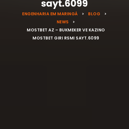
sayt.6099
ENGENHARIA EM MARINGÁ
>
BLOG
>
NEWS
>
MOSTBET AZ – BUKMEKER VE KAZINO
MOSTBET GIRI RSMI SAYT.6099