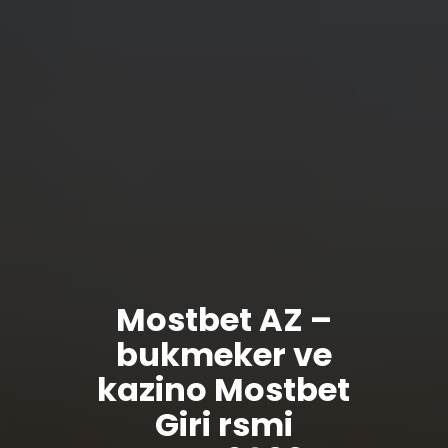
Mostbet AZ –
bukmeker ve
kazino Mostbet
Giri rsmi