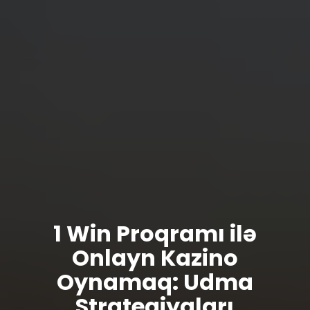
1 Win Proqramı ilə
Onlayn Kazino
Oynamaq: Udma
Strategiyaları