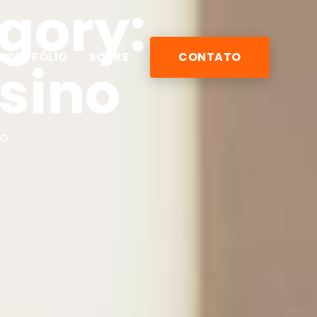
egory:
PORTFÓLIO
SOBRE
CONTATO
asino
NO